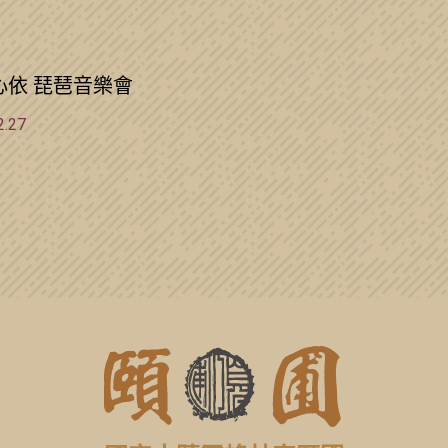
心依 琵琶音樂會
2.27