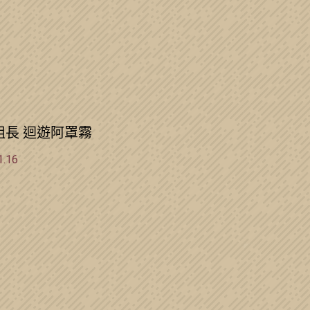
組長 迴遊阿罩霧
1.16