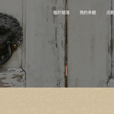
關於頤圃
預約參觀
活