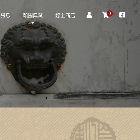
0
動訊息
頤圃典藏
線上商店